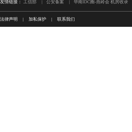
友情链接：
工信部
|
公安备案
|
华南IDC圈-燕岭会 机房收录
法律声明
|
加私保护
|
联系我们