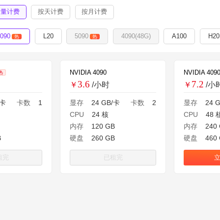
按量计费
按天计费
按月计费
4090
L20
5090
4090(48G)
A100
H20
热
热
NVIDIA 4090
NVIDIA 409
热
3.6
7.2
￥
/小时
￥
/小
/卡
卡数
1
显存
24 GB/卡
卡数
2
显存
24 
CPU
24 核
CPU
48 
内存
120 GB
内存
240
B
硬盘
260 GB
硬盘
460
租完
已租完