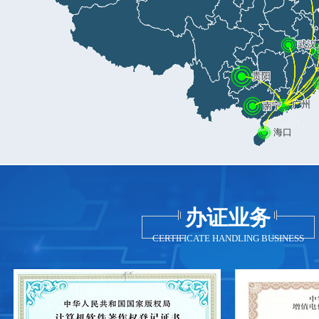
办证业务
CERTIFICATE HANDLING BUSINESS